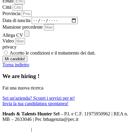
Email
Città
Provincia
Data di nascita
Mansione precedente
Allega CV
Video
privacy
Accetto le condizioni e il trattamento dei dati.
Mi candido!
Torna indietro
We are
hiring
!
Fai una nuova ricerca
Sei un'azienda? Scopri i servizi per te!
Invia la tua candidatura spontanea!
Heads & Talents Hunter Srl
– P.I. e C.F. 11975950962 | REA n.
MB – 2633046 | Pec hthagenzia@pec.it
Privacy policy
|
Cookie policy